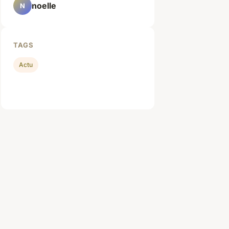
noelle
N
TAGS
Actu