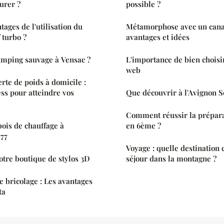
aurer ?
possible ?
tages de l'utilisation du
Métamorphose avec un canap
f turbo ?
avantages et idées
amping sauvage à Vensac ?
L'importance de bien choisir
web
erte de poids à domicile :
ess pour atteindre vos
Que découvrir à l'Avignon S
Comment réussir la prépara
bois de chauffage à
en 6ème ?
 77
Voyage : quelle destination 
otre boutique de stylos 3D
séjour dans la montagne ?
e bricolage : Les avantages
ta