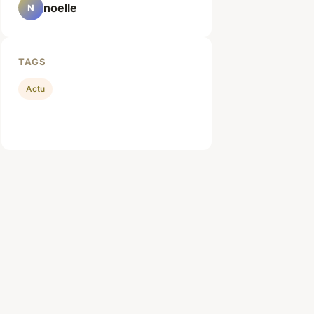
noelle
N
TAGS
Actu