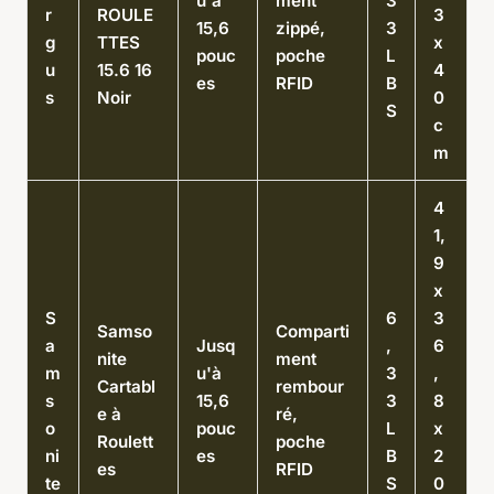
u'à
ment
3
r
ROULE
3
15,6
zippé,
3
g
TTES
x
pouc
poche
L
u
15.6 16
4
es
RFID
B
s
Noir
0
S
c
m
4
1,
9
x
S
6
3
Samso
Comparti
a
Jusq
,
6
nite
ment
m
u'à
3
,
Cartabl
rembour
s
15,6
3
8
e à
ré,
o
pouc
L
x
Roulett
poche
ni
es
B
2
es
RFID
te
S
0