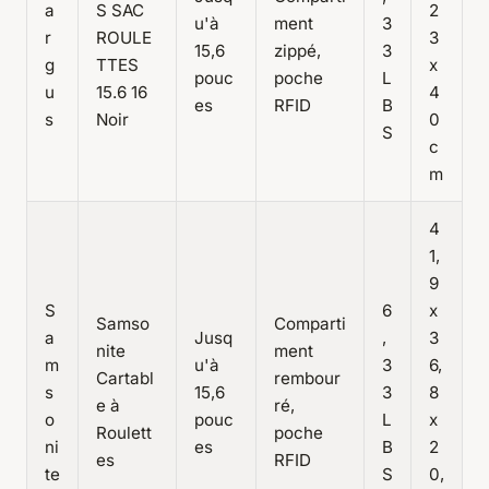
a
S SAC
2
u'à
ment
3
r
ROULE
3
15,6
zippé,
3
g
TTES
x
pouc
poche
L
u
15.6 16
4
es
RFID
B
s
Noir
0
S
c
m
4
1,
9
S
6
x
Samso
Comparti
a
Jusq
,
3
nite
ment
m
u'à
3
6,
Cartabl
rembour
s
15,6
3
8
e à
ré,
o
pouc
L
x
Roulett
poche
ni
es
B
2
es
RFID
te
S
0,