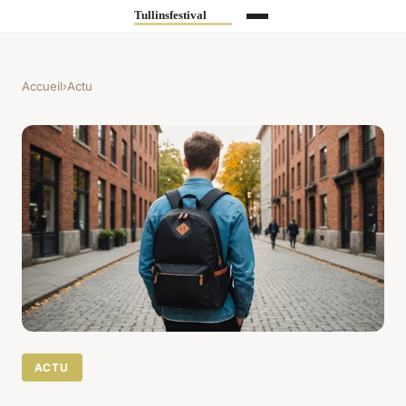
Accueil
›
Actu
ACTU