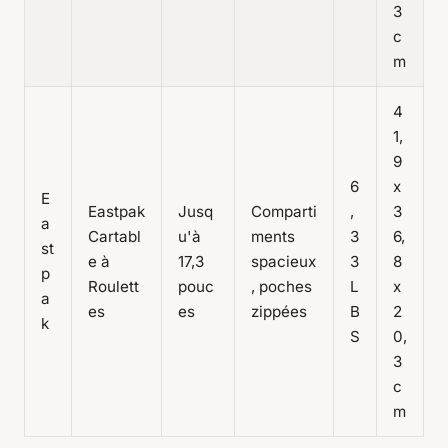
3
c
m
4
1,
9
6
x
E
Eastpak
Jusq
Comparti
,
3
a
Cartabl
u'à
ments
3
6,
st
e à
17,3
spacieux
3
8
p
Roulett
pouc
, poches
L
x
a
es
es
zippées
B
2
k
S
0,
3
c
m