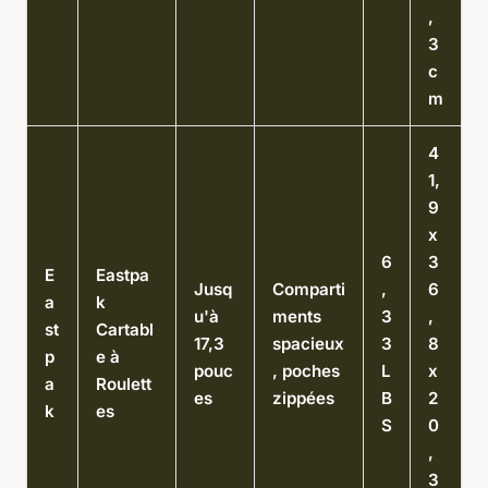
,
3
c
m
4
1,
9
x
6
3
E
Eastpa
Jusq
Comparti
,
6
a
k
u'à
ments
3
,
st
Cartabl
17,3
spacieux
3
8
p
e à
pouc
, poches
L
x
a
Roulett
es
zippées
B
2
k
es
S
0
,
3