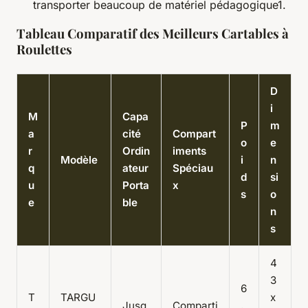
transporter beaucoup de matériel pédagogique1.
Tableau Comparatif des Meilleurs Cartables à
Roulettes
D
i
M
Capa
P
m
a
cité
Compart
o
e
r
Ordin
iments
Modèle
i
n
q
ateur
Spéciau
d
si
u
Porta
x
s
o
e
ble
n
s
4
3
6
T
TARGU
x
Jusq
Comparti
,