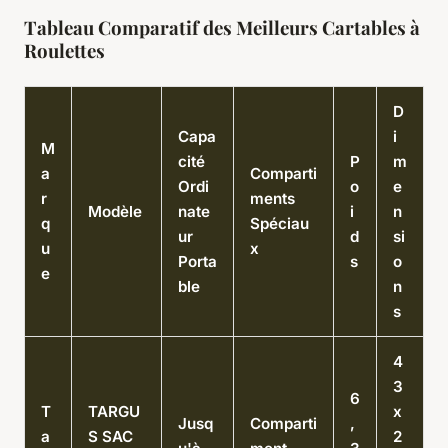
Tableau Comparatif des Meilleurs Cartables à
Roulettes
D
Capa
i
M
cité
P
m
a
Comparti
Ordi
o
e
r
ments
Modèle
nate
i
n
q
Spéciau
ur
d
si
u
x
Porta
s
o
e
ble
n
s
4
3
6
T
TARGU
x
Jusq
Comparti
,
a
S SAC
2