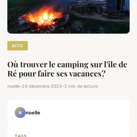
ACTU
Où trouver le camping sur l'ile de
Ré pour faire ses vacances?
noelle
•
24 décembre 2023
•
2 min de lecture
noelle
N
TAGS